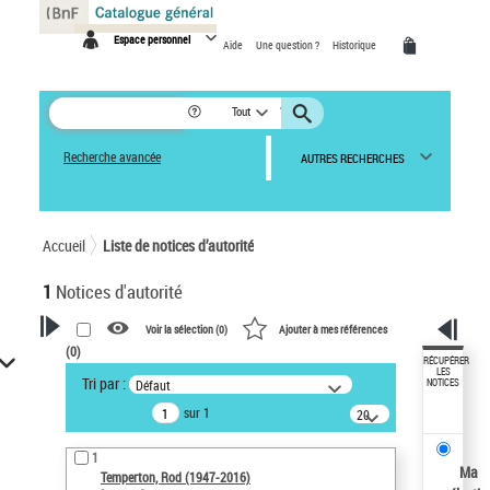
Panneau de gestion des cookies
Espace personnel
Aide
Une question ?
Historique
Tout
Recherche avancée
AUTRES RECHERCHES
Accueil
Liste de notices d’autorité
1
Notices d'autorité
Voir la sélection (
0
)
Ajouter à mes références
(
0
)
VOTRE RECHERCHE
RÉCUPÉRER
LES
Tri par :
Défaut
NOTICES
Recherche avancée dans les
sur 1
notices d’autorité
20
résultats/page
Œuvres liées à l'auteur :
1
Temperton, Rod (1947-2016)
Ma
Temperton, Rod (1947-2016)