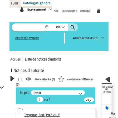
Panneau de gestion des cookies
Espace personnel
Aide
Une question ?
Historique
Tout
Recherche avancée
AUTRES RECHERCHES
Accueil
Liste de notices d’autorité
1
Notices d'autorité
Voir la sélection (
0
)
Ajouter à mes références
(
0
)
VOTRE RECHERCHE
RÉCUPÉRER
LES
Tri par :
Défaut
NOTICES
Recherche avancée dans les
sur 1
notices d’autorité
20
résultats/page
Œuvres liées à l'auteur :
1
Temperton, Rod (1947-2016)
Ma
Temperton, Rod (1947-2016)