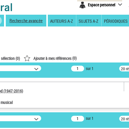
Espace personnel
Recherche avancée
AUTEURS A-Z
SUJETS A-Z
PÉRIODIQUES
(
0
)
 sélection (
0
)
Ajouter à mes références
sur 1
20 r
od (1947-2016)
e musical
sur 1
20 r