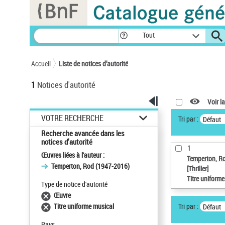
Panneau de gestion des cookies
Tout
Accueil
Liste de notices d’autorité
1
Notices d'autorité
Voir la
VOTRE RECHERCHE
Tri par :
Défaut
Recherche avancée dans les
notices d’autorité
1
Œuvres liées à l'auteur :
Temperton, R
Temperton, Rod (1947-2016)
[Thriller]
Titre uniform
Type de notice d'autorité
Œuvre
Tri par :
Titre uniforme musical
Défaut
Pays