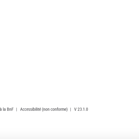
 à la BnF
|
Accessibilité (non conforme)
|
V 23.1.0