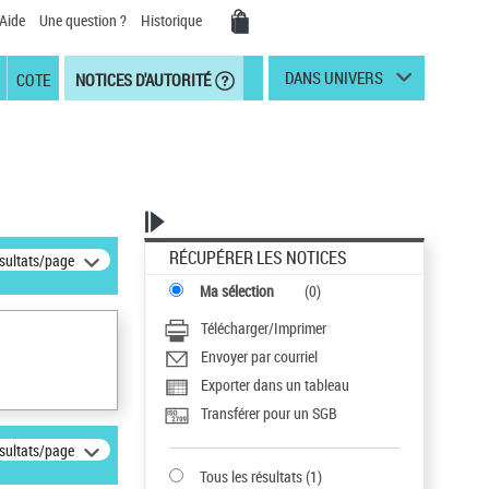
Aide
Une question ?
Historique
DANS UNIVERS
COTE
NOTICES D'AUTORITÉ
RÉCUPÉRER LES NOTICES
ésultats/page
Ma sélection
(
0
)
Télécharger/Imprimer
Envoyer par courriel
Exporter dans un tableau
Transférer pour un SGB
ésultats/page
Tous les résultats
(
1
)