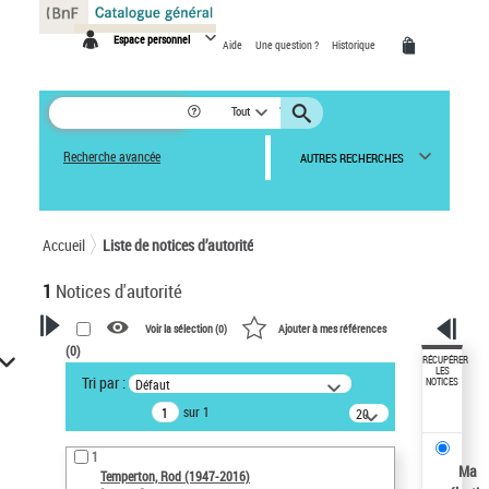
Panneau de gestion des cookies
Espace personnel
Aide
Une question ?
Historique
Tout
Recherche avancée
AUTRES RECHERCHES
Accueil
Liste de notices d’autorité
1
Notices d'autorité
Voir la sélection (
0
)
Ajouter à mes références
(
0
)
VOTRE RECHERCHE
RÉCUPÉRER
LES
Tri par :
Défaut
NOTICES
Recherche avancée dans les
sur 1
notices d’autorité
20
résultats/page
Œuvres liées à l'auteur :
1
Temperton, Rod (1947-2016)
Ma
Temperton, Rod (1947-2016)