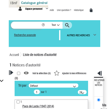
Panneau de gestion des cookies
Espace personnel
Aide
Une question ?
Historique
Tout
Recherche avancée
AUTRES RECHERCHES
Accueil
Liste de notices d’autorité
1
Notices d'autorité
Voir la sélection (
0
)
Ajouter à mes références
(
0
)
VOTRE RECHERCHE
RÉCUPÉRER
LES
Tri par :
Défaut
NOTICES
Recherche avancée dans les
sur 1
notices d’autorité
20
résultats/page
Œuvres liées à l'auteur :
1
Paco de Lucía (1947-2014)
Ma
Paco de Lucía (1947-2014)