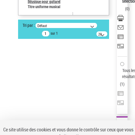
sélectio
[Musique pour guitare]
Pays
Titre uniforme musical
(
0
)
ne s'applique pas
Statut de la notice d’autorité
Tri par :
Défaut
Notice élémentaire
sur 1
20
résultats/page
Type de notice d'autorité
Œuvre
Titre uniforme musical
Sauvegarder votre recherche
Tous le
AFFINER
résultat
Type de notice d'autorité
(
1
)
Œuvre
(1)
Titre uniforme musical
(1)
Statut de la notice d’autorité
Pays
Auteur d’œuvre
Ce site utilise des cookies et vous donne le contrôle sur ceux que vous