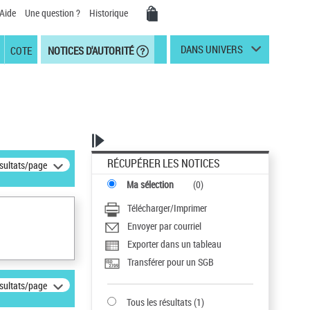
Aide
Une question ?
Historique
DANS UNIVERS
COTE
NOTICES D'AUTORITÉ
RÉCUPÉRER LES NOTICES
ésultats/page
Ma sélection
(
0
)
Télécharger/Imprimer
Envoyer par courriel
Exporter dans un tableau
Transférer pour un SGB
ésultats/page
Tous les résultats
(
1
)