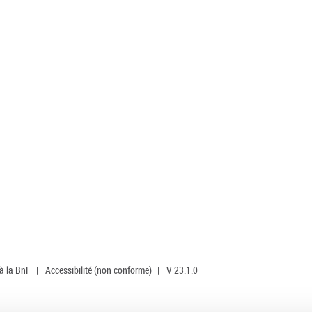
 à la BnF
|
Accessibilité (non conforme)
|
V 23.1.0