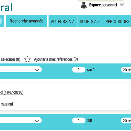
Espace personnel
Recherche avancée
AUTEURS A-Z
SUJETS A-Z
PÉRIODIQUES
(
0
)
 sélection (
0
)
Ajouter à mes références
sur 1
20 r
od (1947-2016)
e musical
sur 1
20 r