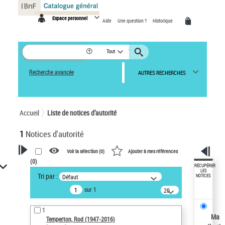
Panneau de gestion des cookies
Espace personnel
Aide
Une question ?
Historique
Tout
Recherche avancée
AUTRES RECHERCHES
Accueil
Liste de notices d’autorité
1
Notices d'autorité
Voir la sélection (
0
)
Ajouter à mes références
(
0
)
VOTRE RECHERCHE
RÉCUPÉRER
LES
Tri par :
Défaut
NOTICES
Recherche avancée dans les
sur 1
notices d’autorité
20
résultats/page
Œuvres liées à l'auteur :
1
Temperton, Rod (1947-2016)
Ma
Temperton, Rod (1947-2016)