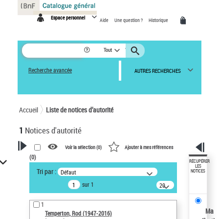
Panneau de gestion des cookies
Espace personnel
Aide
Une question ?
Historique
Tout
Recherche avancée
AUTRES RECHERCHES
Accueil
Liste de notices d’autorité
1
Notices d'autorité
Voir la sélection (
0
)
Ajouter à mes références
(
0
)
VOTRE RECHERCHE
RÉCUPÉRER
LES
Tri par :
Défaut
NOTICES
Recherche avancée dans les
sur 1
notices d’autorité
20
résultats/page
Œuvres liées à l'auteur :
1
Temperton, Rod (1947-2016)
Ma
Temperton, Rod (1947-2016)