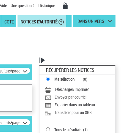
Aide
Une question ?
Historique
DANS UNIVERS
COTE
NOTICES D'AUTORITÉ
RÉCUPÉRER LES NOTICES
ésultats/page
Ma sélection
(
0
)
Télécharger/Imprimer
Envoyer par courriel
Exporter dans un tableau
Transférer pour un SGB
ésultats/page
Tous les résultats
(
1
)