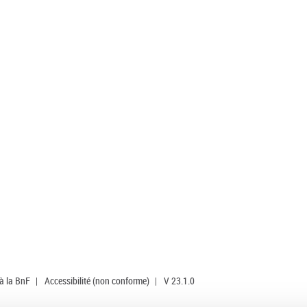
 à la BnF
|
Accessibilité (non conforme)
|
V 23.1.0