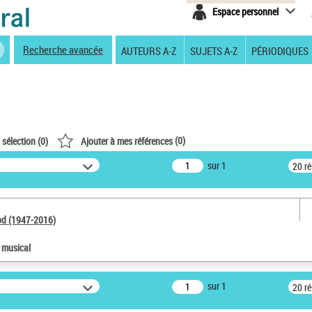
Espace personnel
Recherche avancée
AUTEURS A-Z
SUJETS A-Z
PÉRIODIQUES
(
0
)
 sélection (
0
)
Ajouter à mes références
sur 1
20 r
od (1947-2016)
e musical
sur 1
20 r