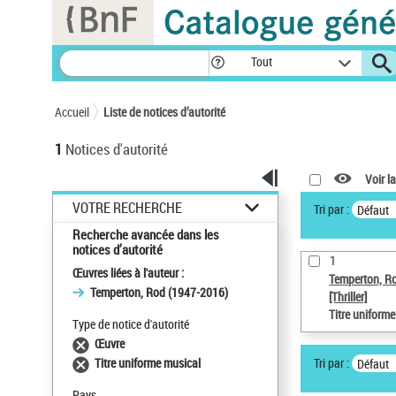
Panneau de gestion des cookies
Tout
Accueil
Liste de notices d’autorité
1
Notices d'autorité
Voir la
VOTRE RECHERCHE
Tri par :
Défaut
Recherche avancée dans les
notices d’autorité
1
Œuvres liées à l'auteur :
Temperton, R
Temperton, Rod (1947-2016)
[Thriller]
Titre uniform
Type de notice d'autorité
Œuvre
Tri par :
Titre uniforme musical
Défaut
Pays