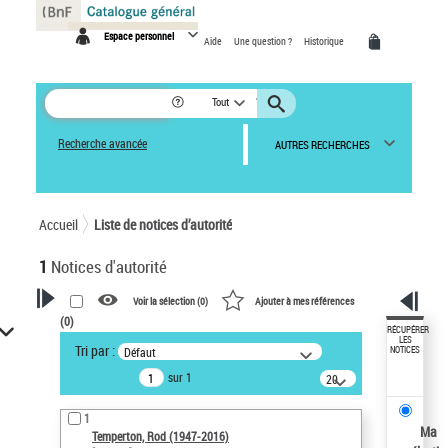
Panneau de gestion des cookies
Espace personnel
Aide
Une question ?
Historique
Tout
Recherche avancée
AUTRES RECHERCHES
Accueil
Liste de notices d’autorité
1
Notices d'autorité
Voir la sélection (
0
)
Ajouter à mes références
(
0
)
VOTRE RECHERCHE
RÉCUPÉRER
LES
Tri par :
Défaut
NOTICES
Recherche avancée dans les
sur 1
notices d’autorité
20
résultats/page
Œuvres liées à l'auteur :
1
Temperton, Rod (1947-2016)
Ma
Temperton, Rod (1947-2016)