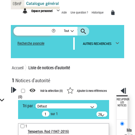
Panneau de gestion des cookies
Espace personnel
Aide
Une question ?
Historique
Tout
Recherche avancée
AUTRES RECHERCHES
Accueil
Liste de notices d’autorité
1
Notices d'autorité
Voir la sélection (
0
)
Ajouter à mes références
(
0
)
VOTRE RECHERCHE
RÉCUPÉRER
LES
Tri par :
Défaut
NOTICES
Recherche avancée dans les
sur 1
notices d’autorité
20
résultats/page
Œuvres liées à l'auteur :
1
Temperton, Rod (1947-2016)
Ma
Temperton, Rod (1947-2016)