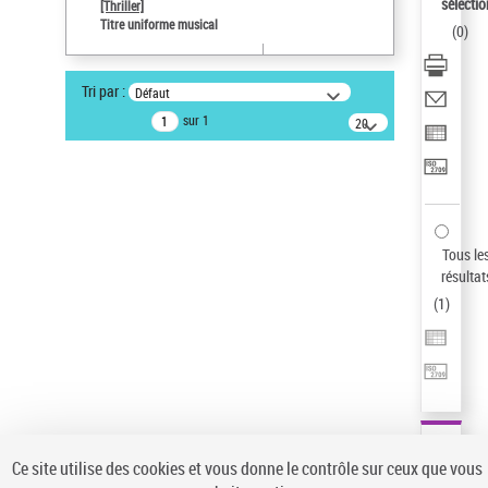
sélectio
[Thriller]
Pays
Titre uniforme musical
(
0
)
ne s'applique pas
Sauvegarder votre recherche
Tri par :
Défaut
AFFINER
sur 1
20
résultats/page
Type de notice d'autorité
Œuvre
(1)
Titre uniforme musical
(1)
Statut de la notice d’autorité
Tous le
résultat
Pays
(
1
)
Auteur d’œuvre
Ce site utilise des cookies et vous donne le contrôle sur ceux que vous