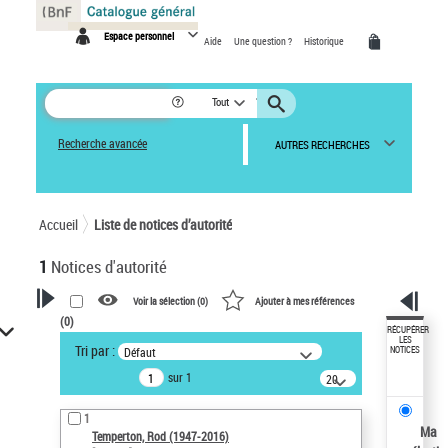
Panneau de gestion des cookies
Espace personnel
Aide
Une question ?
Historique
Tout
Recherche avancée
AUTRES RECHERCHES
Accueil
Liste de notices d’autorité
1
Notices d'autorité
Voir la sélection (
0
)
Ajouter à mes références
(
0
)
VOTRE RECHERCHE
RÉCUPÉRER
LES
Tri par :
Défaut
NOTICES
Recherche avancée dans les
sur 1
notices d’autorité
20
résultats/page
Œuvres liées à l'auteur :
1
Temperton, Rod (1947-2016)
Ma
Temperton, Rod (1947-2016)