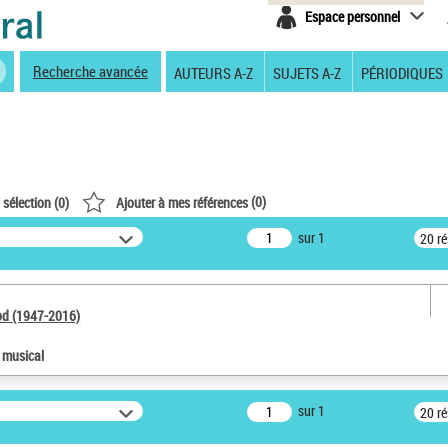
Espace personnel
Recherche avancée
AUTEURS A-Z
SUJETS A-Z
PÉRIODIQUES
(
0
)
 sélection (
0
)
Ajouter à mes références
sur 1
20 r
od (1947-2016)
e musical
sur 1
20 r