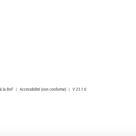
 à la BnF
|
Accessibilité (non conforme)
|
V 23.1.0