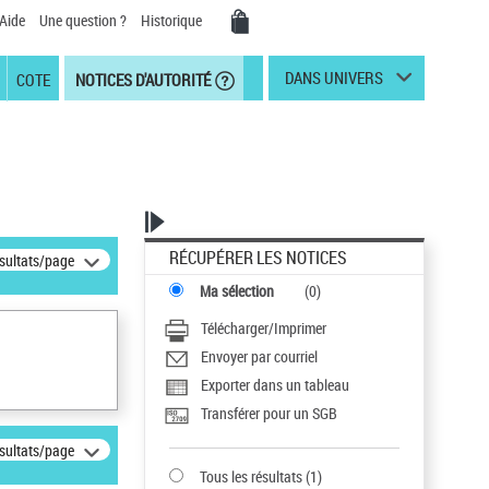
Aide
Une question ?
Historique
DANS UNIVERS
COTE
NOTICES D'AUTORITÉ
RÉCUPÉRER LES NOTICES
ésultats/page
Ma sélection
(
0
)
Télécharger/Imprimer
Envoyer par courriel
Exporter dans un tableau
Transférer pour un SGB
ésultats/page
Tous les résultats
(
1
)