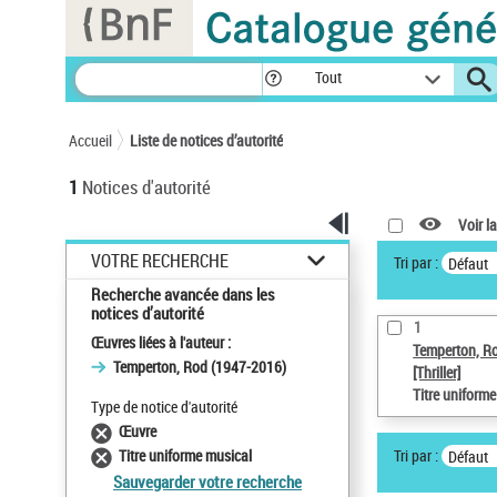
Panneau de gestion des cookies
Tout
Accueil
Liste de notices d’autorité
1
Notices d'autorité
Voir la
VOTRE RECHERCHE
Tri par :
Défaut
Recherche avancée dans les
notices d’autorité
1
Œuvres liées à l'auteur :
Temperton, R
Temperton, Rod (1947-2016)
[Thriller]
Titre uniform
Type de notice d'autorité
Œuvre
Tri par :
Titre uniforme musical
Défaut
Sauvegarder votre recherche