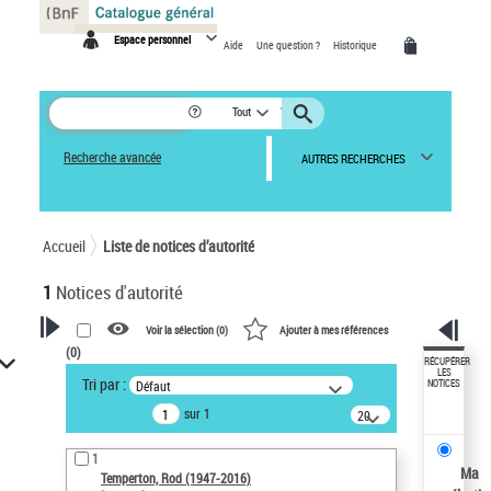
Panneau de gestion des cookies
Espace personnel
Aide
Une question ?
Historique
Tout
Recherche avancée
AUTRES RECHERCHES
Accueil
Liste de notices d’autorité
1
Notices d'autorité
Voir la sélection (
0
)
Ajouter à mes références
(
0
)
VOTRE RECHERCHE
RÉCUPÉRER
LES
Tri par :
Défaut
NOTICES
Recherche avancée dans les
sur 1
notices d’autorité
20
résultats/page
Œuvres liées à l'auteur :
1
Temperton, Rod (1947-2016)
Ma
Temperton, Rod (1947-2016)