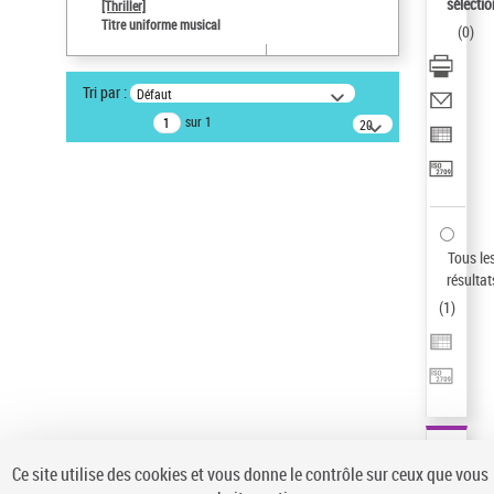
sélectio
[Thriller]
Type de notice d'autorité
Titre uniforme musical
(
0
)
Œuvre
Sauvegarder votre recherche
Tri par :
Défaut
AFFINER
sur 1
20
résultats/page
Type de notice d'autorité
Œuvre
(1)
Titre uniforme musical
(1)
Statut de la notice d’autorité
Tous le
résultat
Pays
(
1
)
Auteur d’œuvre
Ce site utilise des cookies et vous donne le contrôle sur ceux que vous