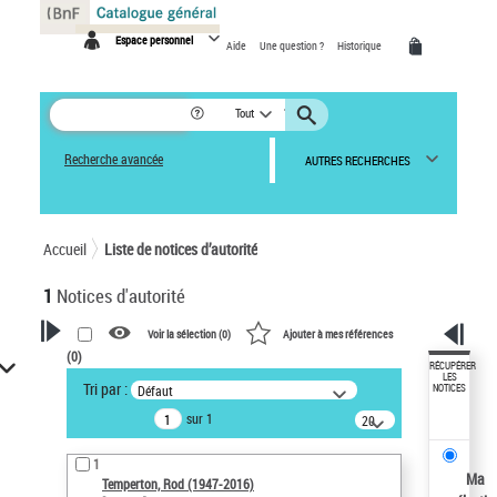
Panneau de gestion des cookies
Espace personnel
Aide
Une question ?
Historique
Tout
Recherche avancée
AUTRES RECHERCHES
Accueil
Liste de notices d’autorité
1
Notices d'autorité
Voir la sélection (
0
)
Ajouter à mes références
(
0
)
VOTRE RECHERCHE
RÉCUPÉRER
LES
Tri par :
Défaut
NOTICES
Recherche avancée dans les
sur 1
notices d’autorité
20
résultats/page
Œuvres liées à l'auteur :
1
Temperton, Rod (1947-2016)
Ma
Temperton, Rod (1947-2016)