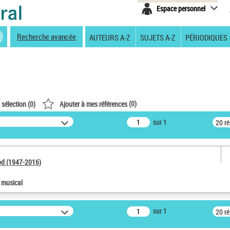
Espace personnel
Recherche avancée
AUTEURS A-Z
SUJETS A-Z
PÉRIODIQUES
(
0
)
 sélection (
0
)
Ajouter à mes références
sur 1
20 r
od (1947-2016)
e musical
sur 1
20 r