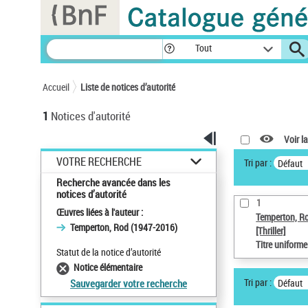
Panneau de gestion des cookies
Tout
Accueil
Liste de notices d’autorité
1
Notices d'autorité
Voir la
VOTRE RECHERCHE
Tri par :
Défaut
Recherche avancée dans les
notices d’autorité
1
Œuvres liées à l'auteur :
Temperton, R
Temperton, Rod (1947-2016)
[Thriller]
Titre uniform
Statut de la notice d’autorité
Notice élémentaire
Tri par :
Défaut
Sauvegarder votre recherche