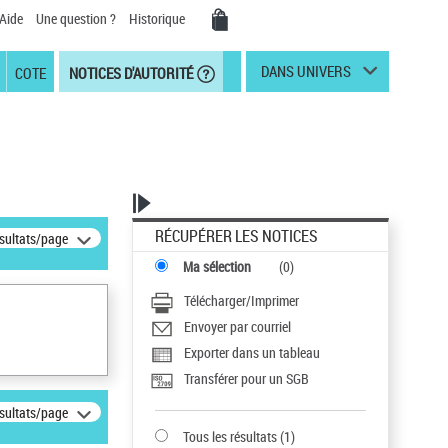
Aide
Une question ?
Historique
DANS UNIVERS
COTE
NOTICES D'AUTORITÉ
RÉCUPÉRER LES NOTICES
ésultats/page
Ma sélection
(
0
)
Télécharger/Imprimer
Envoyer par courriel
Exporter dans un tableau
Transférer pour un SGB
ésultats/page
Tous les résultats
(
1
)