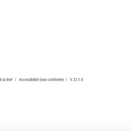
 à la BnF
|
Accessibilité (non conforme)
|
V 23.1.0