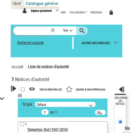
Panneau de gestion des cookies
Espace personnel
Aide
Une question ?
Historique
Tout
Recherche avancée
AUTRES RECHERCHES
Accueil
Liste de notices d’autorité
1
Notices d'autorité
Voir la sélection (
0
)
Ajouter à mes références
(
0
)
VOTRE RECHERCHE
RÉCUPÉRER
LES
Tri par :
Défaut
NOTICES
Recherche avancée dans les
sur 1
notices d’autorité
20
résultats/page
Œuvres liées à l'auteur :
1
Temperton, Rod (1947-2016)
Ma
Temperton, Rod (1947-2016)