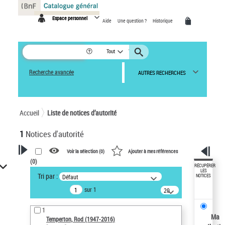
Panneau de gestion des cookies
Espace personnel
Aide
Une question ?
Historique
Tout
Recherche avancée
AUTRES RECHERCHES
Accueil
Liste de notices d’autorité
1
Notices d'autorité
Voir la sélection (
0
)
Ajouter à mes références
(
0
)
VOTRE RECHERCHE
RÉCUPÉRER
LES
Tri par :
Défaut
NOTICES
Recherche avancée dans les
sur 1
notices d’autorité
20
résultats/page
Œuvres liées à l'auteur :
1
Temperton, Rod (1947-2016)
Ma
Temperton, Rod (1947-2016)