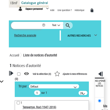
Panneau de gestion des cookies
Espace personnel
Aide
Une question ?
Historique
Tout
Recherche avancée
AUTRES RECHERCHES
Accueil
Liste de notices d’autorité
1
Notices d'autorité
Voir la sélection (
0
)
Ajouter à mes références
(
0
)
VOTRE RECHERCHE
RÉCUPÉRER
LES
Tri par :
Défaut
NOTICES
Recherche avancée dans les
sur 1
notices d’autorité
20
résultats/page
Œuvres liées à l'auteur :
1
Temperton, Rod (1947-2016)
Ma
Temperton, Rod (1947-2016)