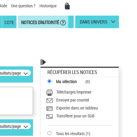
Aide
Une question ?
Historique
DANS UNIVERS
COTE
NOTICES D'AUTORITÉ
RÉCUPÉRER LES NOTICES
ésultats/page
Ma sélection
(
0
)
Télécharger/Imprimer
Envoyer par courriel
Exporter dans un tableau
Transférer pour un SGB
ésultats/page
Tous les résultats
(
1
)