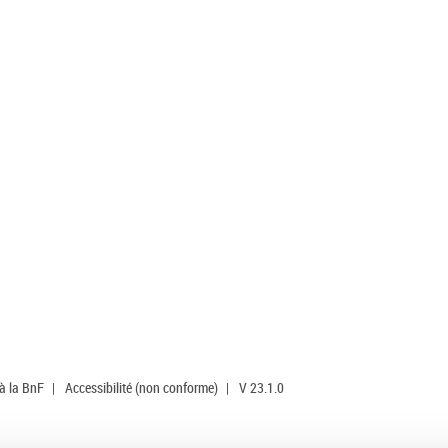
 à la BnF
|
Accessibilité (non conforme)
|
V 23.1.0