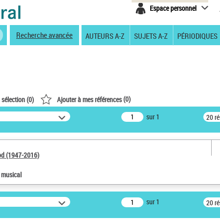
Espace personnel
Recherche avancée
AUTEURS A-Z
SUJETS A-Z
PÉRIODIQUES
(
0
)
 sélection (
0
)
Ajouter à mes références
sur 1
20 r
od (1947-2016)
e musical
sur 1
20 r