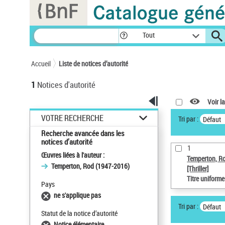
Panneau de gestion des cookies
Tout
Accueil
Liste de notices d’autorité
1
Notices d'autorité
Voir la
VOTRE RECHERCHE
Tri par :
Défaut
Recherche avancée dans les
notices d’autorité
1
Œuvres liées à l'auteur :
Temperton, R
Temperton, Rod (1947-2016)
[Thriller]
Titre uniform
Pays
ne s'applique pas
Tri par :
Défaut
Statut de la notice d’autorité
Notice élémentaire