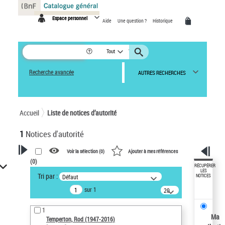
Panneau de gestion des cookies
Espace personnel
Aide
Une question ?
Historique
Tout
Recherche avancée
AUTRES RECHERCHES
Accueil
Liste de notices d’autorité
1
Notices d'autorité
Voir la sélection (
0
)
Ajouter à mes références
(
0
)
VOTRE RECHERCHE
RÉCUPÉRER
LES
Tri par :
Défaut
NOTICES
Recherche avancée dans les
sur 1
notices d’autorité
20
résultats/page
Œuvres liées à l'auteur :
1
Temperton, Rod (1947-2016)
Ma
Temperton, Rod (1947-2016)