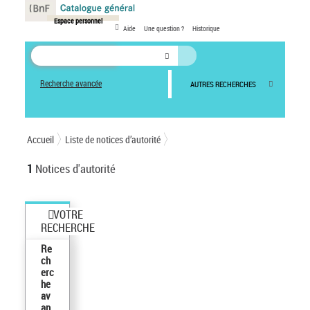
Espace personnel
Aide
Une question ?
Historique
Recherche avancée
AUTRES RECHERCHES
Accueil
Liste de notices d’autorité
1
Notices d'autorité
VOTRE
RECHERCHE
Re
ch
erc
he
av
an