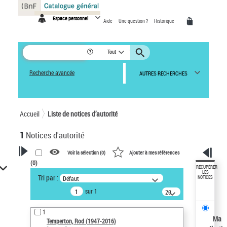
Panneau de gestion des cookies
Espace personnel
Aide
Une question ?
Historique
Tout
Recherche avancée
AUTRES RECHERCHES
Accueil
Liste de notices d’autorité
1
Notices d'autorité
Voir la sélection (
0
)
Ajouter à mes références
(
0
)
VOTRE RECHERCHE
RÉCUPÉRER
LES
Tri par :
Défaut
NOTICES
Recherche avancée dans les
sur 1
notices d’autorité
20
résultats/page
Œuvres liées à l'auteur :
1
Temperton, Rod (1947-2016)
Ma
Temperton, Rod (1947-2016)