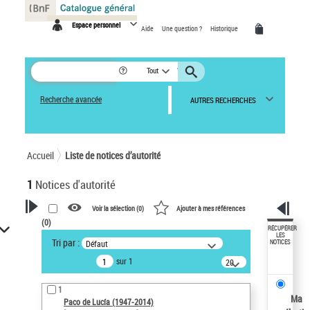
Panneau de gestion des cookies
Espace personnel
Aide
Une question ?
Historique
Tout
Recherche avancée
AUTRES RECHERCHES
Accueil
Liste de notices d’autorité
1
Notices d'autorité
Voir la sélection (
0
)
Ajouter à mes références
(
0
)
VOTRE RECHERCHE
RÉCUPÉRER
LES
Tri par :
Défaut
NOTICES
Recherche avancée dans les
sur 1
notices d’autorité
20
résultats/page
Œuvres liées à l'auteur :
1
Paco de Lucía (1947-2014)
Ma
Paco de Lucía (1947-2014)