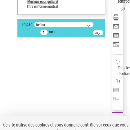
sélectio
[Musique pour guitare]
Auteur d’œuvre
Titre uniforme musical
(
0
)
Paco de Lucía (1947-2014)
Sauvegarder votre recherche
Tri par :
Défaut
AFFINER
sur 1
20
résultats/page
Type de notice d'autorité
Œuvre
(1)
Titre uniforme musical
(1)
Statut de la notice d’autorité
Tous le
résultat
Pays
(
1
)
Auteur d’œuvre
Ce site utilise des cookies et vous donne le contrôle sur ceux que vous