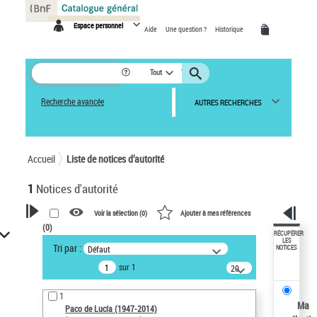
Panneau de gestion des cookies
Espace personnel
Aide
Une question ?
Historique
Tout
Recherche avancée
AUTRES RECHERCHES
Accueil
Liste de notices d’autorité
1
Notices d'autorité
Voir la sélection (
0
)
Ajouter à mes références
(
0
)
VOTRE RECHERCHE
RÉCUPÉRER
LES
Tri par :
Défaut
NOTICES
Recherche avancée dans les
sur 1
notices d’autorité
20
résultats/page
Œuvres liées à l'auteur :
1
Paco de Lucía (1947-2014)
Ma
Paco de Lucía (1947-2014)