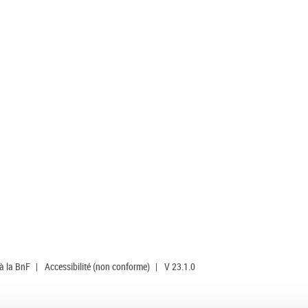
 à la BnF
|
Accessibilité (non conforme)
|
V 23.1.0