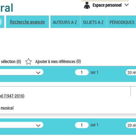
Espace personnel
Recherche avancée
AUTEURS A-Z
SUJETS A-Z
PÉRIODIQUES
(
0
)
 sélection (
0
)
Ajouter à mes références
sur 1
20 r
od (1947-2016)
e musical
sur 1
20 r