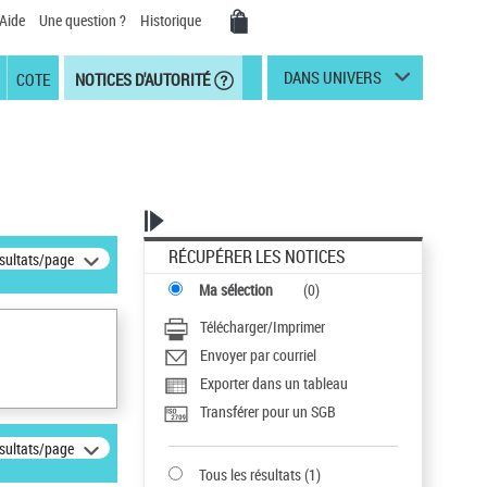
Aide
Une question ?
Historique
DANS UNIVERS
COTE
NOTICES D'AUTORITÉ
RÉCUPÉRER LES NOTICES
ésultats/page
Ma sélection
(
0
)
Télécharger/Imprimer
Envoyer par courriel
Exporter dans un tableau
Transférer pour un SGB
ésultats/page
Tous les résultats
(
1
)