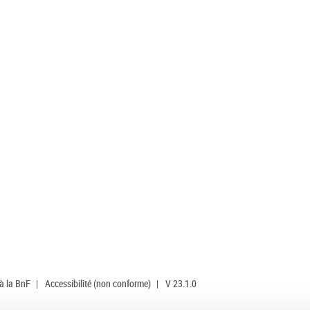
 à la BnF
|
Accessibilité (non conforme)
|
V 23.1.0