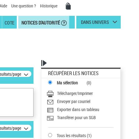
Aide
Une question ?
Historique
DANS UNIVERS
COTE
NOTICES D'AUTORITÉ
RÉCUPÉRER LES NOTICES
ésultats/page
Ma sélection
(
0
)
Télécharger/Imprimer
Envoyer par courriel
Exporter dans un tableau
Transférer pour un SGB
ésultats/page
Tous les résultats
(
1
)