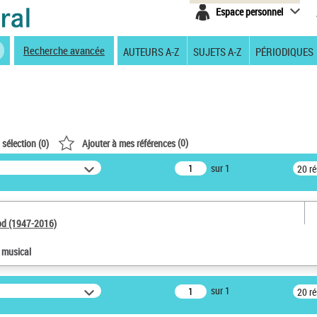
Espace personnel
Recherche avancée
AUTEURS A-Z
SUJETS A-Z
PÉRIODIQUES
(
0
)
 sélection (
0
)
Ajouter à mes références
sur 1
20 r
od (1947-2016)
e musical
sur 1
20 r