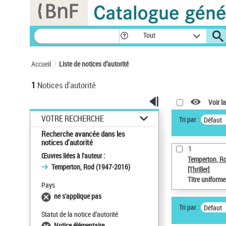
Panneau de gestion des cookies
Tout
Accueil
Liste de notices d’autorité
1
Notices d'autorité
Voir la
VOTRE RECHERCHE
Tri par :
Défaut
Recherche avancée dans les
notices d’autorité
1
Œuvres liées à l'auteur :
Temperton, R
Temperton, Rod (1947-2016)
[Thriller]
Titre uniform
Pays
ne s'applique pas
Tri par :
Défaut
Statut de la notice d’autorité
Notice élémentaire