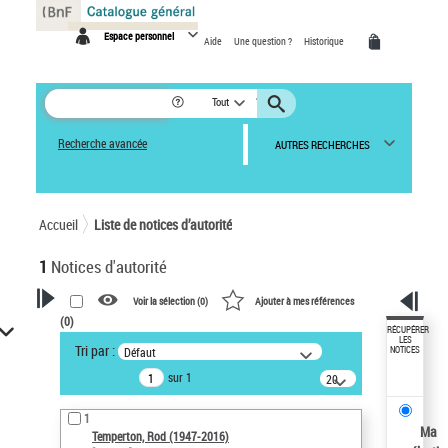
Panneau de gestion des cookies
Espace personnel
Aide
Une question ?
Historique
Tout
Recherche avancée
AUTRES RECHERCHES
Accueil
Liste de notices d’autorité
1
Notices d'autorité
Voir la sélection (
0
)
Ajouter à mes références
(
0
)
VOTRE RECHERCHE
RÉCUPÉRER
LES
Tri par :
Défaut
NOTICES
Recherche avancée dans les
sur 1
notices d’autorité
20
résultats/page
Œuvres liées à l'auteur :
1
Temperton, Rod (1947-2016)
Ma
Temperton, Rod (1947-2016)