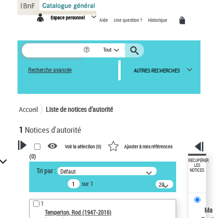
Panneau de gestion des cookies
Espace personnel
Aide
Une question ?
Historique
Tout
Recherche avancée
AUTRES RECHERCHES
Accueil
Liste de notices d’autorité
1
Notices d'autorité
Voir la sélection (
0
)
Ajouter à mes références
(
0
)
VOTRE RECHERCHE
RÉCUPÉRER
LES
Tri par :
Défaut
NOTICES
Recherche avancée dans les
sur 1
notices d’autorité
20
résultats/page
Œuvres liées à l'auteur :
1
Temperton, Rod (1947-2016)
Ma
Temperton, Rod (1947-2016)