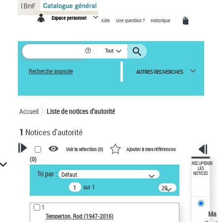
Panneau de gestion des cookies
Espace personnel
Aide
Une question ?
Historique
Tout
Recherche avancée
AUTRES RECHERCHES
Accueil
Liste de notices d’autorité
1
Notices d'autorité
Voir la sélection (
0
)
Ajouter à mes références
(
0
)
VOTRE RECHERCHE
RÉCUPÉRER
LES
Tri par :
Défaut
NOTICES
Recherche avancée dans les
sur 1
notices d’autorité
20
résultats/page
Œuvres liées à l'auteur :
1
Temperton, Rod (1947-2016)
Ma
Temperton, Rod (1947-2016)