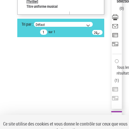
Sauvegarder votre recherche
sélectio
[Thriller]
Titre uniforme musical
(
0
)
AFFINER
Type de notice d'autorité
Tri par :
Défaut
Œuvre
(1)
sur 1
20
résultats/page
Titre uniforme musical
(1)
Statut de la notice d’autorité
Pays
Auteur d’œuvre
Tous le
résultat
(
1
)
Ce site utilise des cookies et vous donne le contrôle sur ceux que vous