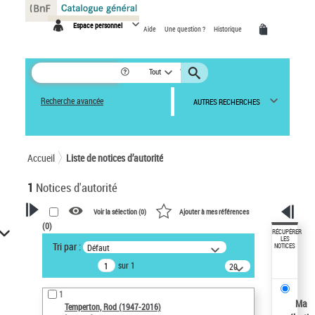
Panneau de gestion des cookies
Espace personnel
Aide
Une question ?
Historique
Tout
Recherche avancée
AUTRES RECHERCHES
Accueil
Liste de notices d’autorité
1
Notices d'autorité
Voir la sélection (
0
)
Ajouter à mes références
(
0
)
VOTRE RECHERCHE
RÉCUPÉRER
LES
Tri par :
Défaut
NOTICES
Recherche avancée dans les
sur 1
notices d’autorité
20
résultats/page
Œuvres liées à l'auteur :
1
Temperton, Rod (1947-2016)
Ma
Temperton, Rod (1947-2016)