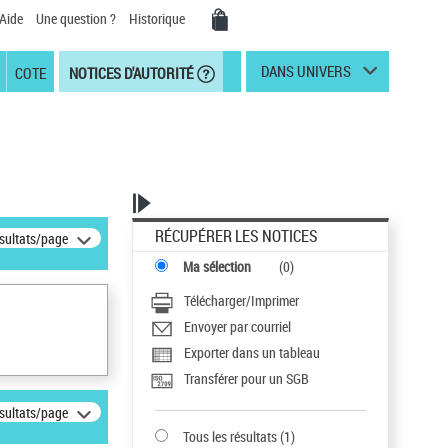
Aide
Une question ?
Historique
DANS UNIVERS
COTE
NOTICES D'AUTORITÉ
RÉCUPÉRER LES NOTICES
ésultats/page
Ma sélection
(
0
)
Télécharger/Imprimer
Envoyer par courriel
Exporter dans un tableau
Transférer pour un SGB
ésultats/page
Tous les résultats
(
1
)