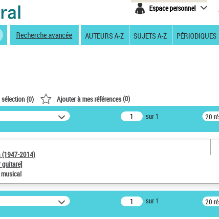
Espace personnel
Recherche avancée
AUTEURS A-Z
SUJETS A-Z
PÉRIODIQUES
(
0
)
 sélection (
0
)
Ajouter à mes références
sur 1
20 r
a (1947-2014)
 guitare]
e musical
sur 1
20 r