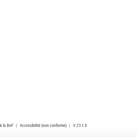
 à la BnF
|
Accessibilité (non conforme)
|
V 23.1.0