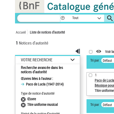
Panneau de gestion des cookies
Tout
Accueil
Liste de notices d’autorité
1
Notices d'autorité
Voir la
VOTRE RECHERCHE
Tri par :
Défaut
Recherche avancée dans les
notices d’autorité
1
Œuvres liées à l'auteur :
Paco de Lucí
Paco de Lucía (1947-2014)
[Musique pour
Titre uniform
Type de notice d'autorité
Œuvre
Tri par :
Titre uniforme musical
Défaut
Statut de la notice d’autorité