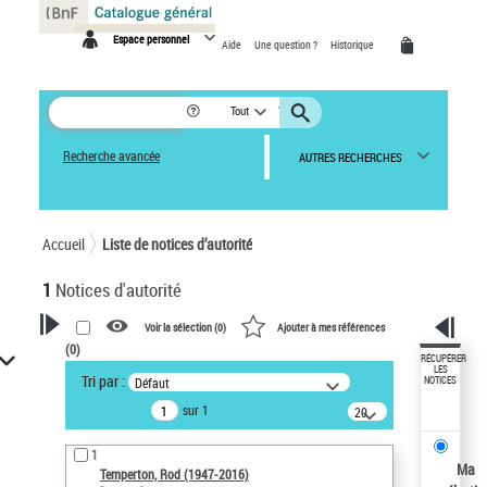
Panneau de gestion des cookies
Espace personnel
Aide
Une question ?
Historique
Tout
Recherche avancée
AUTRES RECHERCHES
Accueil
Liste de notices d’autorité
1
Notices d'autorité
Voir la sélection (
0
)
Ajouter à mes références
(
0
)
VOTRE RECHERCHE
RÉCUPÉRER
LES
Tri par :
Défaut
NOTICES
Recherche avancée dans les
sur 1
notices d’autorité
20
résultats/page
Œuvres liées à l'auteur :
1
Temperton, Rod (1947-2016)
Ma
Temperton, Rod (1947-2016)