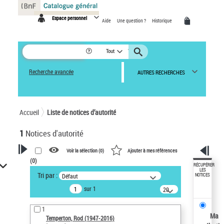
Panneau de gestion des cookies
Espace personnel
Aide
Une question ?
Historique
Tout
Recherche avancée
AUTRES RECHERCHES
Accueil
Liste de notices d’autorité
1
Notices d'autorité
Voir la sélection (
0
)
Ajouter à mes références
(
0
)
VOTRE RECHERCHE
RÉCUPÉRER
LES
Tri par :
Défaut
NOTICES
Recherche avancée dans les
sur 1
notices d’autorité
20
résultats/page
Œuvres liées à l'auteur :
1
Temperton, Rod (1947-2016)
Ma
Temperton, Rod (1947-2016)