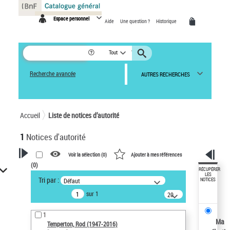
Panneau de gestion des cookies
Espace personnel
Aide
Une question ?
Historique
Tout
Recherche avancée
AUTRES RECHERCHES
Accueil
Liste de notices d’autorité
1
Notices d'autorité
Voir la sélection (
0
)
Ajouter à mes références
(
0
)
VOTRE RECHERCHE
RÉCUPÉRER
LES
Tri par :
Défaut
NOTICES
Recherche avancée dans les
sur 1
notices d’autorité
20
résultats/page
Œuvres liées à l'auteur :
1
Temperton, Rod (1947-2016)
Ma
Temperton, Rod (1947-2016)