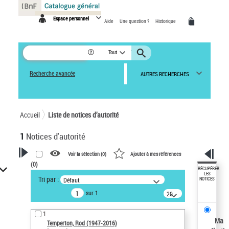
Panneau de gestion des cookies
Espace personnel
Aide
Une question ?
Historique
Tout
Recherche avancée
AUTRES RECHERCHES
Accueil
Liste de notices d’autorité
1
Notices d'autorité
Voir la sélection (
0
)
Ajouter à mes références
(
0
)
VOTRE RECHERCHE
RÉCUPÉRER
LES
Tri par :
Défaut
NOTICES
Recherche avancée dans les
sur 1
notices d’autorité
20
résultats/page
Œuvres liées à l'auteur :
1
Temperton, Rod (1947-2016)
Ma
Temperton, Rod (1947-2016)