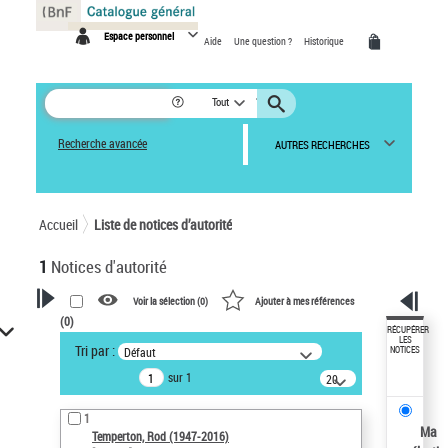
Panneau de gestion des cookies
Espace personnel
Aide
Une question ?
Historique
Tout
Recherche avancée
AUTRES RECHERCHES
Accueil
Liste de notices d’autorité
1
Notices d'autorité
Voir la sélection (
0
)
Ajouter à mes références
(
0
)
VOTRE RECHERCHE
RÉCUPÉRER
LES
Tri par :
Défaut
NOTICES
Recherche avancée dans les
sur 1
notices d’autorité
20
résultats/page
Œuvres liées à l'auteur :
1
Temperton, Rod (1947-2016)
Ma
Temperton, Rod (1947-2016)