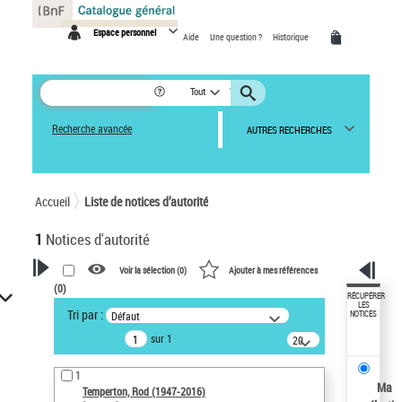
Panneau de gestion des cookies
Espace personnel
Aide
Une question ?
Historique
Tout
Recherche avancée
AUTRES RECHERCHES
Accueil
Liste de notices d’autorité
1
Notices d'autorité
Voir la sélection (
0
)
Ajouter à mes références
(
0
)
VOTRE RECHERCHE
RÉCUPÉRER
LES
Tri par :
Défaut
NOTICES
Recherche avancée dans les
sur 1
notices d’autorité
20
résultats/page
Œuvres liées à l'auteur :
1
Temperton, Rod (1947-2016)
Ma
Temperton, Rod (1947-2016)