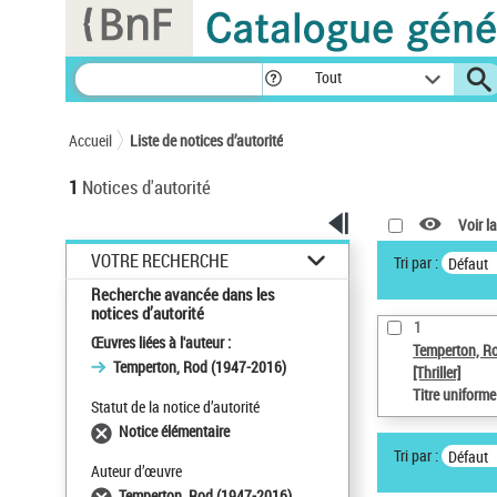
Panneau de gestion des cookies
Tout
Accueil
Liste de notices d’autorité
1
Notices d'autorité
Voir la
VOTRE RECHERCHE
Tri par :
Défaut
Recherche avancée dans les
notices d’autorité
1
Œuvres liées à l'auteur :
Temperton, R
Temperton, Rod (1947-2016)
[Thriller]
Titre uniform
Statut de la notice d’autorité
Notice élémentaire
Tri par :
Défaut
Auteur d’œuvre
Temperton, Rod (1947-2016)