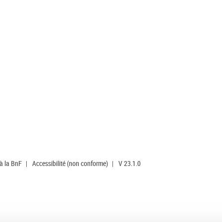
 à la BnF
|
Accessibilité (non conforme)
|
V 23.1.0