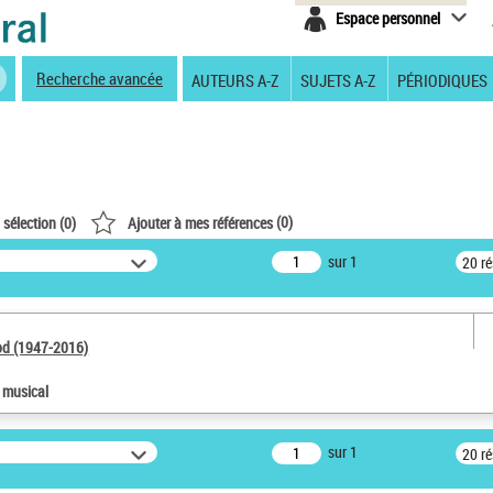
Espace personnel
Recherche avancée
AUTEURS A-Z
SUJETS A-Z
PÉRIODIQUES
(
0
)
 sélection (
0
)
Ajouter à mes références
sur 1
20 r
od (1947-2016)
e musical
sur 1
20 r