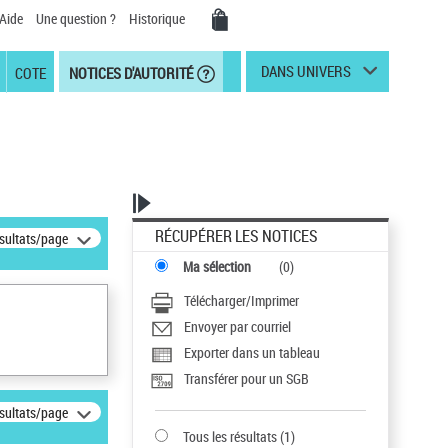
Aide
Une question ?
Historique
DANS UNIVERS
COTE
NOTICES D'AUTORITÉ
RÉCUPÉRER LES NOTICES
ésultats/page
Ma sélection
(
0
)
Télécharger/Imprimer
Envoyer par courriel
Exporter dans un tableau
Transférer pour un SGB
ésultats/page
Tous les résultats
(
1
)