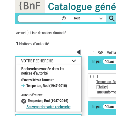
Panneau de gestion des cookies
Tout
Accueil
Liste de notices d’autorité
1
Notices d'autorité
Voir la
VOTRE RECHERCHE
Tri par :
Défaut
Recherche avancée dans les
notices d’autorité
1
Œuvres liées à l'auteur :
Temperton, R
Temperton, Rod (1947-2016)
[Thriller]
Titre uniform
Auteur d’œuvre
Temperton, Rod (1947-2016)
Tri par :
Défaut
Sauvegarder votre recherche