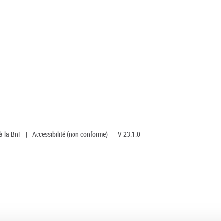
 à la BnF
|
Accessibilité (non conforme)
|
V 23.1.0