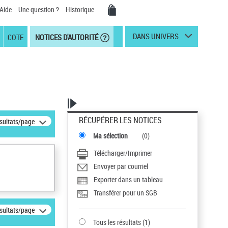
Aide
Une question ?
Historique
DANS UNIVERS
COTE
NOTICES D'AUTORITÉ
RÉCUPÉRER LES NOTICES
ésultats/page
Ma sélection
(
0
)
Télécharger/Imprimer
Envoyer par courriel
Exporter dans un tableau
Transférer pour un SGB
ésultats/page
Tous les résultats
(
1
)