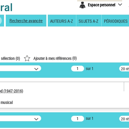
Espace personnel
Recherche avancée
AUTEURS A-Z
SUJETS A-Z
PÉRIODIQUES
(
0
)
 sélection (
0
)
Ajouter à mes références
sur 1
20 r
od (1947-2016)
e musical
sur 1
20 r