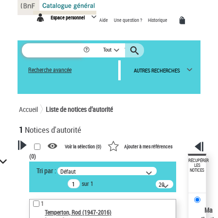
Panneau de gestion des cookies
Espace personnel
Aide
Une question ?
Historique
Tout
Recherche avancée
AUTRES RECHERCHES
Accueil
Liste de notices d’autorité
1
Notices d'autorité
Voir la sélection (
0
)
Ajouter à mes références
(
0
)
VOTRE RECHERCHE
RÉCUPÉRER
LES
Tri par :
Défaut
NOTICES
Recherche avancée dans les
sur 1
notices d’autorité
20
résultats/page
Œuvres liées à l'auteur :
1
Temperton, Rod (1947-2016)
Ma
Temperton, Rod (1947-2016)