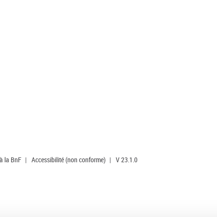
 à la BnF
|
Accessibilité (non conforme)
|
V 23.1.0