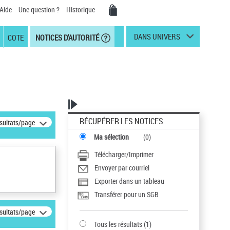
Aide
Une question ?
Historique
DANS UNIVERS
COTE
NOTICES D'AUTORITÉ
RÉCUPÉRER LES NOTICES
ésultats/page
Ma sélection
(
0
)
Télécharger/Imprimer
Envoyer par courriel
Exporter dans un tableau
Transférer pour un SGB
ésultats/page
Tous les résultats
(
1
)