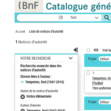
Panneau de gestion des cookies
Tout
Accueil
Liste de notices d’autorité
1
Notices d'autorité
Voir la
VOTRE RECHERCHE
Tri par :
Défaut
Recherche avancée dans les
notices d’autorité
1
Œuvres liées à l'auteur :
Temperton, R
Temperton, Rod (1947-2016)
[Thriller]
Titre uniform
Statut de la notice d’autorité
Notice élémentaire
Tri par :
Défaut
Auteur d’œuvre
Temperton, Rod (1947-2016)