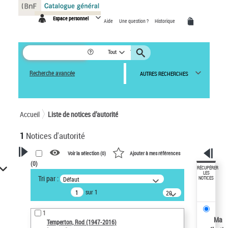
Panneau de gestion des cookies
Espace personnel
Aide
Une question ?
Historique
Tout
Recherche avancée
AUTRES RECHERCHES
Accueil
Liste de notices d’autorité
1
Notices d'autorité
Voir la sélection (
0
)
Ajouter à mes références
(
0
)
VOTRE RECHERCHE
RÉCUPÉRER
LES
Tri par :
Défaut
NOTICES
Recherche avancée dans les
sur 1
notices d’autorité
20
résultats/page
Œuvres liées à l'auteur :
1
Temperton, Rod (1947-2016)
Ma
Temperton, Rod (1947-2016)