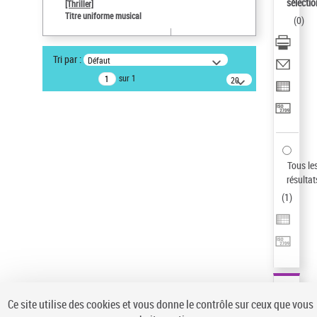
sélectio
[Thriller]
Auteur d’œuvre
Titre uniforme musical
(
0
)
Temperton, Rod (1947-2016)
Sauvegarder votre recherche
Tri par :
Défaut
AFFINER
sur 1
20
résultats/page
Type de notice d'autorité
Œuvre
(1)
Titre uniforme musical
(1)
Statut de la notice d’autorité
Tous le
résultat
Pays
(
1
)
Auteur d’œuvre
Ce site utilise des cookies et vous donne le contrôle sur ceux que vous