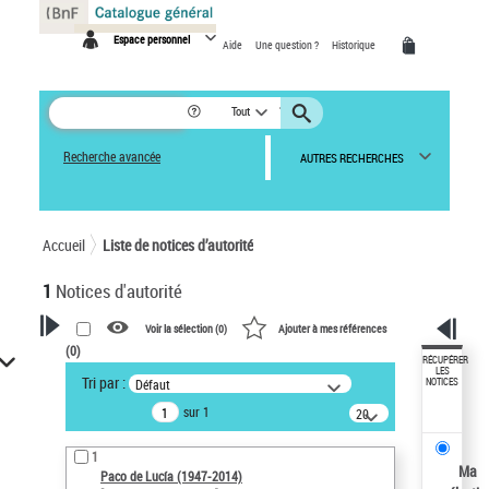
Panneau de gestion des cookies
Espace personnel
Aide
Une question ?
Historique
Tout
Recherche avancée
AUTRES RECHERCHES
Accueil
Liste de notices d’autorité
1
Notices d'autorité
Voir la sélection (
0
)
Ajouter à mes références
(
0
)
VOTRE RECHERCHE
RÉCUPÉRER
LES
Tri par :
Défaut
NOTICES
Recherche avancée dans les
sur 1
notices d’autorité
20
résultats/page
Œuvres liées à l'auteur :
1
Paco de Lucía (1947-2014)
Ma
Paco de Lucía (1947-2014)