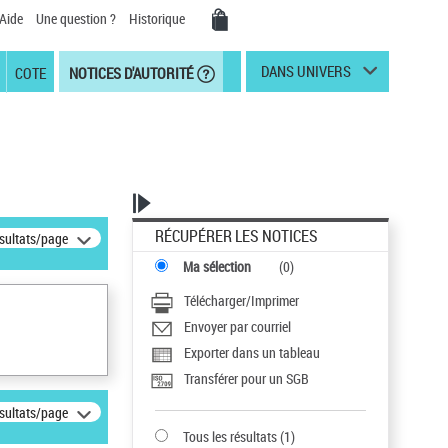
Aide
Une question ?
Historique
DANS UNIVERS
COTE
NOTICES D'AUTORITÉ
RÉCUPÉRER LES NOTICES
ésultats/page
Ma sélection
(
0
)
Télécharger/Imprimer
Envoyer par courriel
Exporter dans un tableau
Transférer pour un SGB
ésultats/page
Tous les résultats
(
1
)