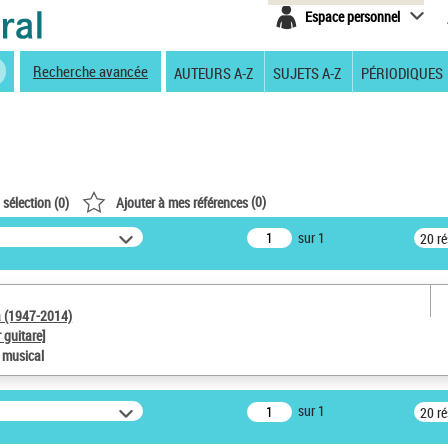
Espace personnel
Recherche avancée
AUTEURS A-Z
SUJETS A-Z
PÉRIODIQUES
(
0
)
 sélection (
0
)
Ajouter à mes références
sur 1
20 r
a (1947-2014)
 guitare]
e musical
sur 1
20 r