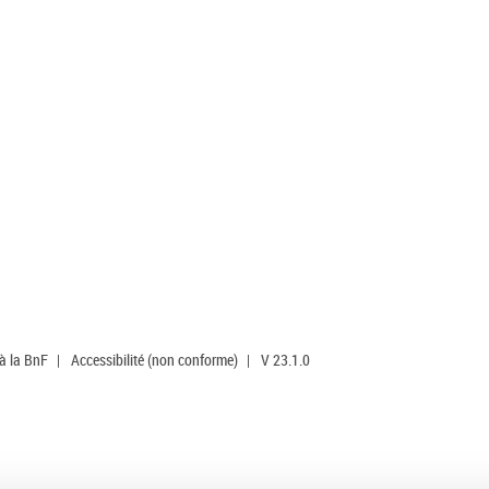
 à la BnF
|
Accessibilité (non conforme)
|
V 23.1.0