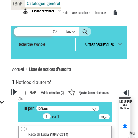
Panneau de gestion des cookies
Espace personnel
Aide
Une question ?
Historique
Tout
Recherche avancée
AUTRES RECHERCHES
Accueil
Liste de notices d’autorité
1
Notices d'autorité
Voir la sélection (
0
)
Ajouter à mes références
(
0
)
VOTRE RECHERCHE
RÉCUPÉRER
LES
Tri par :
Défaut
NOTICES
Recherche avancée dans les
sur 1
notices d’autorité
20
résultats/page
Œuvres liées à l'auteur :
1
Paco de Lucía (1947-2014)
Ma
Paco de Lucía (1947-2014)