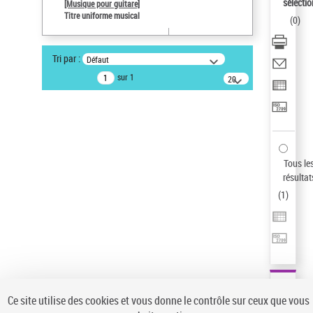
sélectio
[Musique pour guitare]
Statut de la notice d’autorité
Titre uniforme musical
(
0
)
Notice élémentaire
Pays
Tri par :
Défaut
ne s'applique pas
sur 1
20
Sauvegarder votre recherche
résultats/page
AFFINER
Type de notice d'autorité
Œuvre
(1)
Tous le
Titre uniforme musical
(1)
résultat
(
1
)
Statut de la notice d’autorité
Pays
Auteur d’œuvre
Ce site utilise des cookies et vous donne le contrôle sur ceux que vous