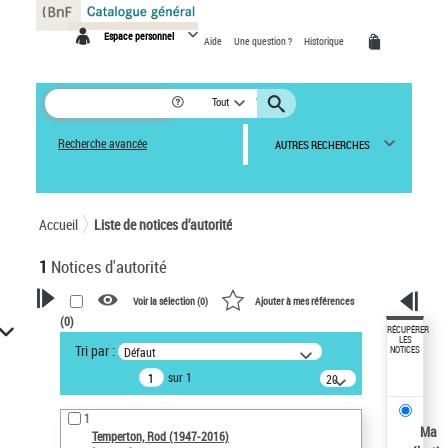
Panneau de gestion des cookies
Espace personnel
Aide
Une question ?
Historique
Tout
Recherche avancée
AUTRES RECHERCHES
Accueil
Liste de notices d’autorité
1
Notices d'autorité
Voir la sélection (
0
)
Ajouter à mes références
(
0
)
VOTRE RECHERCHE
RÉCUPÉRER
LES
Tri par :
Défaut
NOTICES
Recherche avancée dans les
sur 1
notices d’autorité
20
résultats/page
Œuvres liées à l'auteur :
1
Temperton, Rod (1947-2016)
Ma
Temperton, Rod (1947-2016)