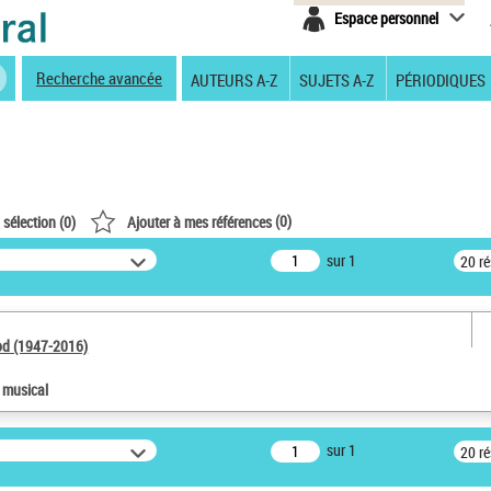
Espace personnel
Recherche avancée
AUTEURS A-Z
SUJETS A-Z
PÉRIODIQUES
(
0
)
 sélection (
0
)
Ajouter à mes références
sur 1
20 r
od (1947-2016)
e musical
sur 1
20 r