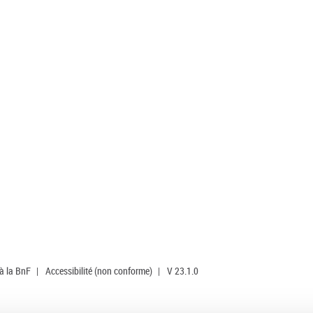
 à la BnF
|
Accessibilité (non conforme)
|
V 23.1.0