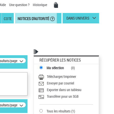
Aide
Une question ?
Historique
DANS UNIVERS
COTE
NOTICES D'AUTORITÉ
RÉCUPÉRER LES NOTICES
ésultats/page
Ma sélection
(
0
)
Télécharger/Imprimer
Envoyer par courriel
Exporter dans un tableau
Transférer pour un SGB
ésultats/page
Tous les résultats
(
1
)