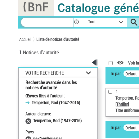
Panneau de gestion des cookies
Tout
Accueil
Liste de notices d’autorité
1
Notices d'autorité
Voir la
VOTRE RECHERCHE
Tri par :
Défaut
Recherche avancée dans les
notices d’autorité
1
Œuvres liées à l'auteur :
Temperton, R
Temperton, Rod (1947-2016)
[Thriller]
Titre uniform
Auteur d’œuvre
Temperton, Rod (1947-2016)
Tri par :
Défaut
Pays
ne s'applique pas