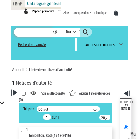
Panneau de gestion des cookies
Espace personnel
Aide
Une question ?
Historique
Tout
Recherche avancée
AUTRES RECHERCHES
Accueil
Liste de notices d’autorité
1
Notices d'autorité
Voir la sélection (
0
)
Ajouter à mes références
(
0
)
VOTRE RECHERCHE
RÉCUPÉRER
LES
Tri par :
Défaut
NOTICES
Recherche avancée dans les
sur 1
notices d’autorité
20
résultats/page
Œuvres liées à l'auteur :
1
Temperton, Rod (1947-2016)
Ma
Temperton, Rod (1947-2016)