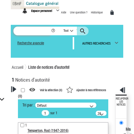
Panneau de gestion des cookies
Espace personnel
Aide
Une question ?
Historique
Tout
Recherche avancée
AUTRES RECHERCHES
Accueil
Liste de notices d’autorité
1
Notices d'autorité
Voir la sélection (
0
)
Ajouter à mes références
(
0
)
VOTRE RECHERCHE
RÉCUPÉRER
LES
Tri par :
Défaut
NOTICES
Recherche avancée dans les
sur 1
notices d’autorité
20
résultats/page
Œuvres liées à l'auteur :
1
Temperton, Rod (1947-2016)
Ma
Temperton, Rod (1947-2016)